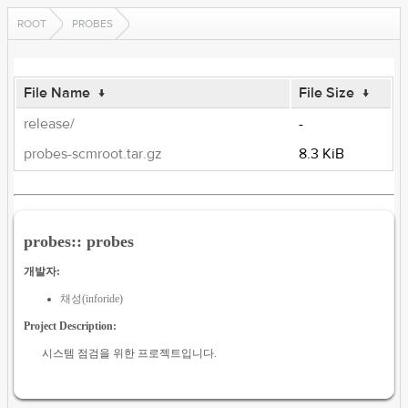
ROOT
PROBES
File Name
↓
File Size
↓
release/
-
probes-scmroot.tar.gz
8.3 KiB
probes:: probes
개발자:
채성(inforide)
Project Description:
시스템 점검을 위한 프로젝트입니다.