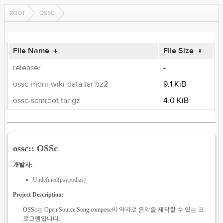
ROOT
OSSC
File Name
↓
File Size
↓
release/
-
ossc-moni-wiki-data.tar.bz2
9.1 KiB
ossc-scmroot.tar.gz
4.0 KiB
ossc:: OSSc
개발자:
Undefined(psypodias)
Project Description:
OSSc는 Open Source Song compose의 약자로 음악을 제작할 수 있는 프
로그램입니다.