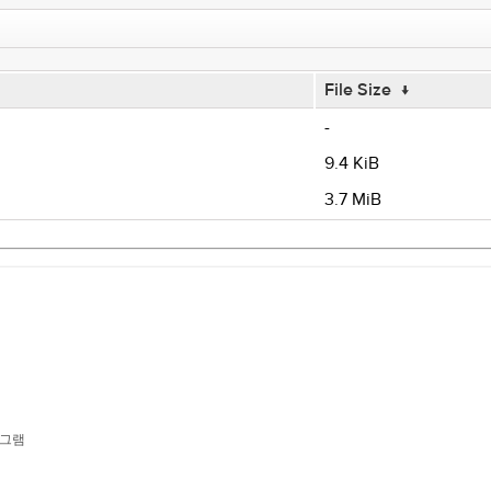
File Size
↓
-
9.4 KiB
3.7 MiB
로그램