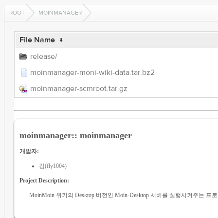
ROOT
MOINMANAGER
File Name
↓
release/
moinmanager-moni-wiki-data.tar.bz2
moinmanager-scmroot.tar.gz
moinmanager:: moinmanager
개발자:
김(fly1004)
Project Description:
MoinMoin 위키의 Desktop 버전인 Moin-Desktop 서버를 실행시켜주는 프