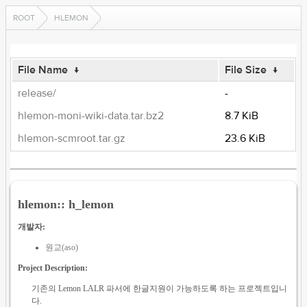
ROOT
HLEMON
File Name
↓
File Size
↓
release/
-
hlemon-moni-wiki-data.tar.bz2
8.7 KiB
hlemon-scmroot.tar.gz
23.6 KiB
hlemon:: h_lemon
개발자:
원교(aso)
Project Description:
기존의 Lemon LALR 파서에 한글지원이 가능하도록 하는 프로젝트입니
다.