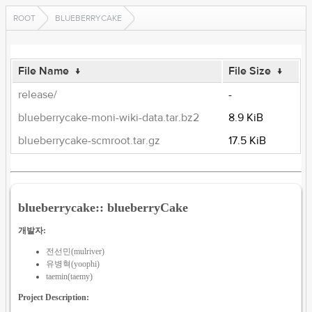
ROOT
BLUEBERRYCAKE
File Name
↓
File Size
↓
release/
-
blueberrycake-moni-wiki-data.tar.bz2
8.9 KiB
blueberrycake-scmroot.tar.gz
17.5 KiB
blueberrycake:: blueberryCake
개발자:
전선민(mulriver)
유병혁(yoophi)
taemin(taemy)
Project Description: