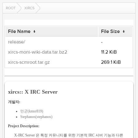
ROOT
XIRCS
File Name
↓
File Size
↓
release/
-
xircs-moni-wiki-data.tar.bz2
11.2 KiB
xircs-scmroot.tar.gz
269.1 KiB
xircs:: X IRC Server
개발자:
민군(kmsr819)
Stephanos(stephanos)
Project Description:
X-IRC Server 은 특정 커뮤니티를 위한 기본적 IRC 서버 기능과 다른