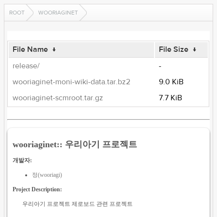
ROOT
WOORIAGINET
File Name
↓
File Size
↓
release/
-
wooriaginet-moni-wiki-data.tar.bz2
9.0 KiB
wooriaginet-scmroot.tar.gz
7.7 KiB
wooriaginet:: 우리아기 프로젝트
개발자:
정(wooriagi)
Project Description:
우리아기 프로젝트 제로보드 관련 프로젝트