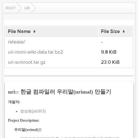
ROOT
URI
File Name
↓
File Size
↓
release/
-
uri-moni-wiki-data.tar.bz2
9.8 KiB
uri-scmroot.tar.gz
23.0 KiB
uri:: 한글 컴파일러 우리말(urimal) 만들기
개발자:
정성호(jsh1813)
Project Description:
우리말(urimal)
은