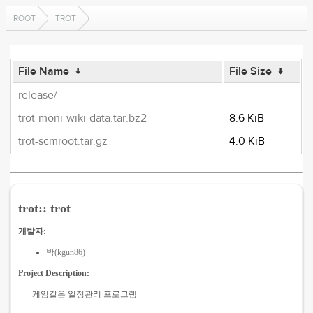
ROOT
TROT
File Name
↓
File Size
↓
release/
-
trot-moni-wiki-data.tar.bz2
8.6 KiB
trot-scmroot.tar.gz
4.0 KiB
trot:: trot
개발자:
박(kgun86)
Project Description:
게임같은 일정관리 프로그램