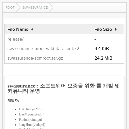
ROOT
SWASSURANCE
File Name
↓
File Size
↓
release/
-
swassurance-moni-wiki-data.tar.bz2
9.4 KiB
swassurance-scmroot.tar.gz
24.2 MiB
swassurance:: 소프트웨어 보증을 위한 툴 개발 및
커뮤니티 운영
개발자:
DaeHun(yo2dh)
DaeMyoung(edm)
KiHun(kihunyu)
JungHun (vlttlqkd)