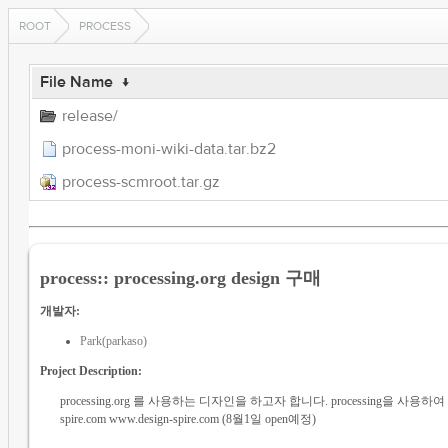
ROOT
PROCESS
File Name
↓
release/
process-moni-wiki-data.tar.bz2
process-scmroot.tar.gz
process:: processing.org design 구매
개발자:
Park(parkaso)
Project Description:
processing.org 를 사용하는 디자인을 하고자 합니다. processing을 사용하
spire.com www.design-spire.com (8월1일 open예정)