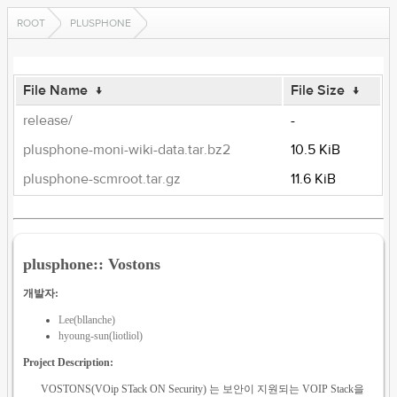
ROOT
PLUSPHONE
File Name
↓
File Size
↓
release/
-
plusphone-moni-wiki-data.tar.bz2
10.5 KiB
plusphone-scmroot.tar.gz
11.6 KiB
plusphone:: Vostons
개발자:
Lee(bllanche)
hyoung-sun(liotliol)
Project Description:
VOSTONS(VOip STack ON Security) 는 보안이 지원되는 VOIP Stack을