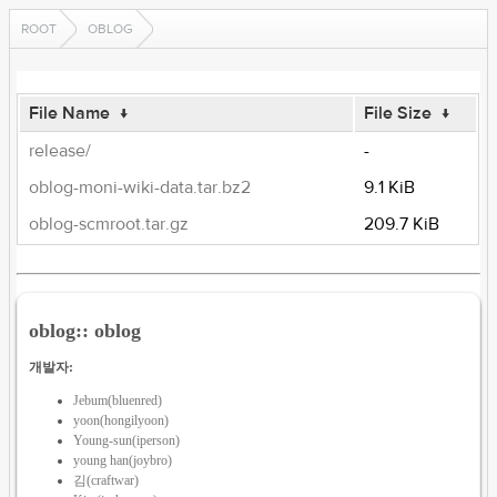
ROOT
OBLOG
File Name
↓
File Size
↓
release/
-
oblog-moni-wiki-data.tar.bz2
9.1 KiB
oblog-scmroot.tar.gz
209.7 KiB
oblog:: oblog
개발자:
Jebum(bluenred)
yoon(hongilyoon)
Young-sun(iperson)
young han(joybro)
김(craftwar)