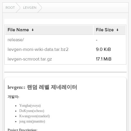
ROOT
LEVGEN
File Name
↓
File Size
↓
release/
-
levgen-moni-wiki-data.tar.bz2
9.0 KiB
levgen-scmroot.tar.gz
17.1 MiB
levgen:: 랜덤 레벨 제네레이터
개발자:
Yongha(ysoya)
DoKyum(schezo)
Kwangyoon(ezaekiel)
jong min(jmanitto)
Project Description: