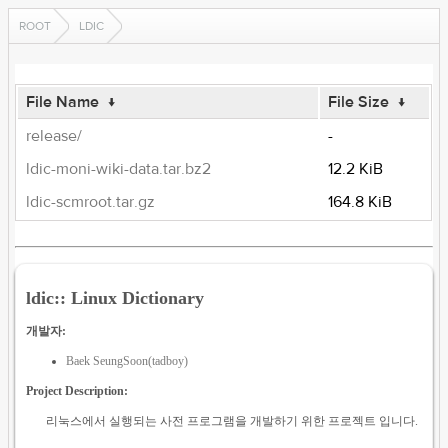
ROOT
LDIC
File Name
↓
File Size
↓
release/
-
ldic-moni-wiki-data.tar.bz2
12.2 KiB
ldic-scmroot.tar.gz
164.8 KiB
ldic:: Linux Dictionary
개발자:
Baek SeungSoon(tadboy)
Project Description:
리눅스에서 실행되는 사전 프로그램을 개발하기 위한 프로젝트 입니다.