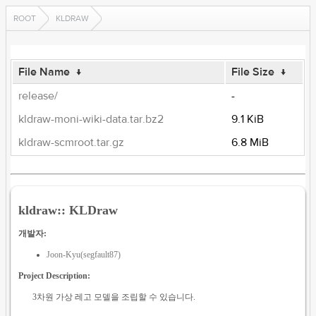
ROOT
KLDRAW
File Name
↓
File Size
↓
release/
-
kldraw-moni-wiki-data.tar.bz2
9.1 KiB
kldraw-scmroot.tar.gz
6.8 MiB
kldraw:: KLDraw
개발자:
Joon-Kyu(segfault87)
Project Description:
3차원 가상 레고 모델을 조립할 수 있습니다.