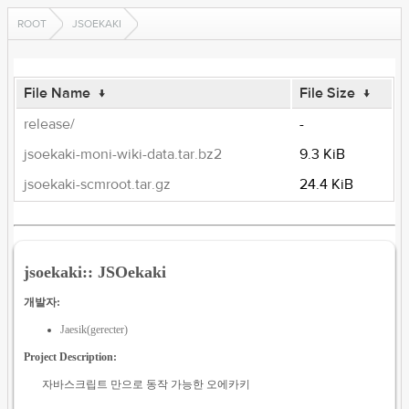
ROOT
JSOEKAKI
File Name
↓
File Size
↓
release/
-
jsoekaki-moni-wiki-data.tar.bz2
9.3 KiB
jsoekaki-scmroot.tar.gz
24.4 KiB
jsoekaki:: JSOekaki
개발자:
Jaesik(gerecter)
Project Description:
자바스크립트 만으로 동작 가능한 오에카키