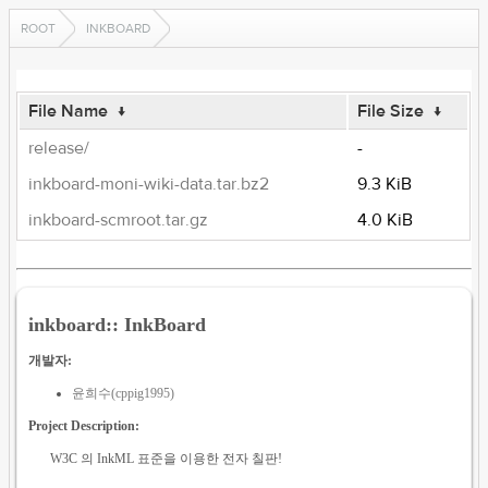
ROOT
INKBOARD
File Name
↓
File Size
↓
release/
-
inkboard-moni-wiki-data.tar.bz2
9.3 KiB
inkboard-scmroot.tar.gz
4.0 KiB
inkboard:: InkBoard
개발자:
윤희수(cppig1995)
Project Description:
W3C 의 InkML 표준을 이용한 전자 칠판!