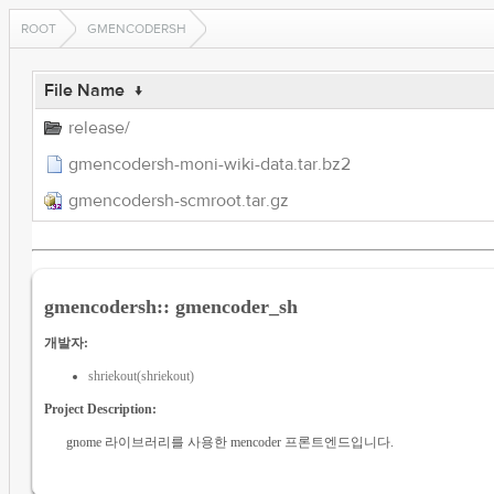
ROOT
GMENCODERSH
File Name
↓
release/
gmencodersh-moni-wiki-data.tar.bz2
gmencodersh-scmroot.tar.gz
gmencodersh:: gmencoder_sh
개발자:
shriekout(shriekout)
Project Description:
gnome 라이브러리를 사용한 mencoder 프론트엔드입니다.