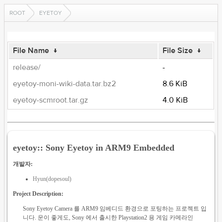
ROOT
EYETOY
File Name
↓
File Size
↓
release/
-
eyetoy-moni-wiki-data.tar.bz2
8.6 KiB
eyetoy-scmroot.tar.gz
4.0 KiB
eyetoy:: Sony Eyetoy in ARM9 Embedded
개발자:
Hyun(dopesoul)
Project Description:
Sony Eyetoy Camera 를 ARM9 임베디드 환경으로 포팅하는 프로젝트 입
니다. 운이 좋게도, Sony 에서 출시한 Playstation2 용 게임 카메라인