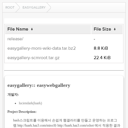
ROOT
EASYGALLERY
File Name
↓
File Size
↓
release/
-
easygallery-moni-wiki-data.tar.bz2
8.8 KiB
easygallery-scmroot.tar.gz
22.4 KiB
easygallery:: easywebgallery
개발자:
luciendark(luark)
Project Description:
bash스크립트를 이용해서 손쉽게 웹갤러리를 만들고 운영하는 프로그
램 http://luark.haz3.com/miso와 http://luark.haz3.com/sshot 에서 적용한 결과