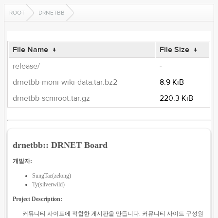
ROOT
DRNETBB
File Name
↓
File Size
↓
release/
-
drnetbb-moni-wiki-data.tar.bz2
8.9 KiB
drnetbb-scmroot.tar.gz
220.3 KiB
drnetbb:: DRNET Board
개발자:
SungTae(zelong)
Ty(silverwild)
Project Description:
커뮤니티 사이트에 적합한 게시판을 만듭니다. 커뮤니티 사이트 구성원