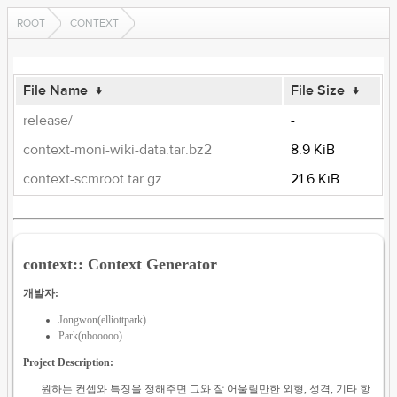
ROOT
CONTEXT
File Name
↓
File Size
↓
release/
-
context-moni-wiki-data.tar.bz2
8.9 KiB
context-scmroot.tar.gz
21.6 KiB
context:: Context Generator
개발자:
Jongwon(elliottpark)
Park(nbooooo)
Project Description:
원하는 컨셉와 특징을 정해주면 그와 잘 어울릴만한 외형, 성격, 기타 항