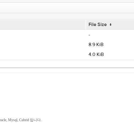
File Size
↓
-
8.9 KiB
4.0 KiB
Mysql, Cubrid 입니다.