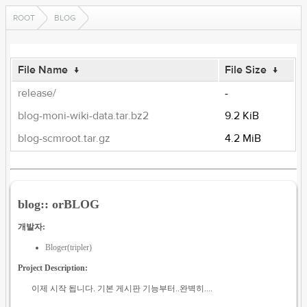
ROOT
BLOG
File Name
↓
File Size
↓
release/
-
blog-moni-wiki-data.tar.bz2
9.2 KiB
blog-scmroot.tar.gz
4.2 MiB
blog:: orBLOG
개발자:
Bloger(tripler)
Project Description:
이제 시작 됩니다. 기본 게시판 기능부터..완벽히....